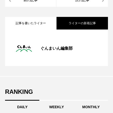
前の記事
次の記事
記事を書いたライター
ライターの新着記事
「藪塚石切場跡」温泉観光地近くの古代
2023.06.05
ぐんまいん編集部
濃厚バター香る無添加アップルパイ専門
2023.05.01
神殿を匂わす絶景スポット
レトロな群馬のローカル線「わたらせ渓
2023.02.22
店「阿部りんご園」さんに行ってきまし
RANKING
谷鐵道」を四季折々の自然とともに楽し
た！
DAILY
WEEKLY
MONTHLY
む