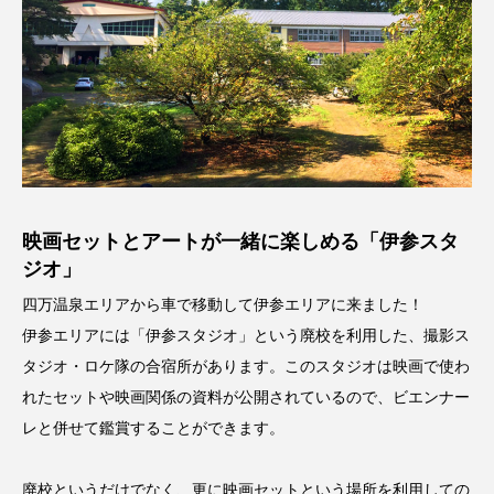
古墳
四万ブルー
四万温泉
太田市
嬬恋村
学校
富岡市
富岡製糸場
山
川
川場村
広瀬川
広瀬川の橋
桐生市
森林
歴史
水沢
温泉
湖
湯畑
映画セットとアートが一緒に楽しめる「伊参スタ
ジオ」
焼きまんじゅう
癒し
神社
自然
四万温泉エリアから車で移動して伊参エリアに来ました！
伊参エリアには「伊参スタジオ」という廃校を利用した、撮影ス
草津
草津温泉
草津町
藤岡市
タジオ・ロケ隊の合宿所があります。このスタジオは映画で使わ
観光地
赤城
長野原町
館林市
れたセットや映画関係の資料が公開されているので、ビエンナー
レと併せて鑑賞することができます。
高崎市
廃校というだけでなく、更に映画セットという場所を利用しての