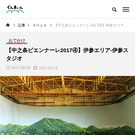
観光情報をはじめ、グルメ・季節の情報など群馬の魅力を発信
記事
イベント
【中之条ビエンナーレ2017④】伊参エリア-伊参スタジオ
NEW POST
おでかけ
おでかけ
グルメ
【中之条ビエンナーレ2017④】伊参エリア-伊参ス
タジオ
2017.09.30
2017.10.13
美しすぎる四万ブルー
濃厚バター香る無添加
「四万の甌穴群」
アップルパイ専門店
「阿部りんご園」さん
に行ってきました！
い
ぐんまい
ぐんま
部
ん編集部
ん編集
2022.10.24
2023.05.01