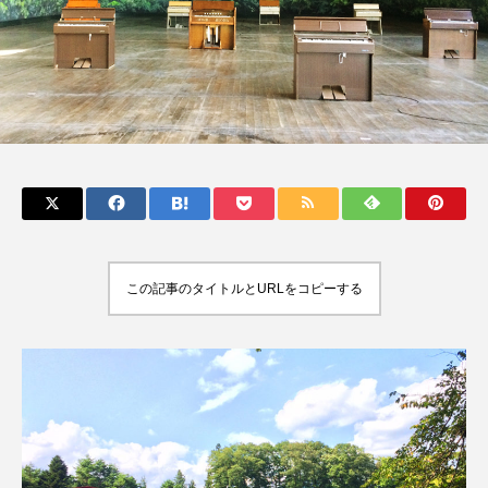
TAG LIST
アート
イベント
イルミネーション
うどん
お散歩
お祭り
カフェ
カルチャー
カレー
キッズ
この記事のタイトルとURLをコピーする
クリスマス
ダム
パワースポット
みなかみ町
ライトアップ
世界遺産
中之条町
伊勢崎市
伊香保
伊香保温泉
八ッ場ダム
公園
前橋市