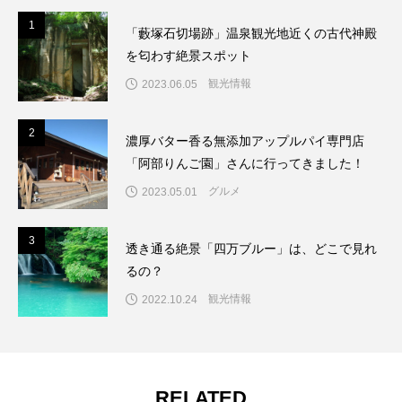
1
1
「藪塚石切場跡」温泉観光地近くの古代神殿
を匂わす絶景スポット
観光情報
2023.06.05
2
2
濃厚バター香る無添加アップルパイ専門店
「阿部りんご園」さんに行ってきました！
グルメ
2023.05.01
3
3
透き通る絶景「四万ブルー」は、どこで見れ
るの？
観光情報
2022.10.24
RELATED