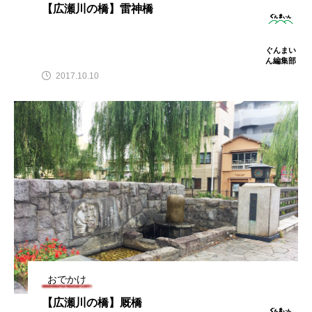
【広瀬川の橋】雷神橋
ぐんまい
ん編集部
2017.10.10
おでかけ
【広瀬川の橋】厩橋