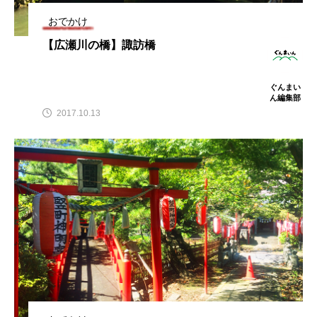
古墳
四万ブルー
四万温泉
太田市
おでかけ
【広瀬川の橋】諏訪橋
嬬恋村
学校
富岡市
富岡製糸場
山
川
川場村
広瀬川
ぐんまい
ん編集部
2017.10.13
広瀬川の橋
桐生市
森林
歴史
水沢
温泉
湖
湯畑
焼きまんじゅう
癒し
神社
自然
草津
草津温泉
草津町
藤岡市
観光地
赤城
長野原町
館林市
高崎市