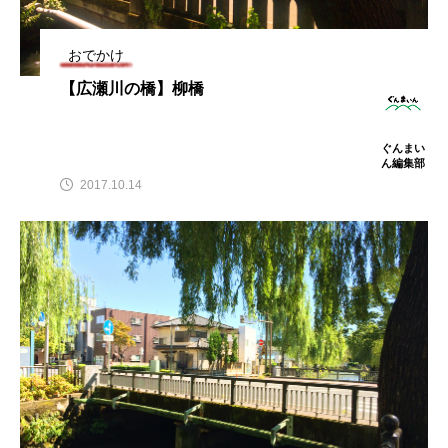
おでかけ
TAG LIST
【広瀬川の橋】柳橋
アート
イベント
イルミネーション
ぐんまい
ん編集部
うどん
お散歩
お祭り
カフェ
2017.10.14
カルチャー
カレー
キッズ
クリスマス
ダム
パワースポット
みなかみ町
ライトアップ
世界遺産
中之条町
伊勢崎市
伊香保
伊香保温泉
八ッ場ダム
公園
前橋市