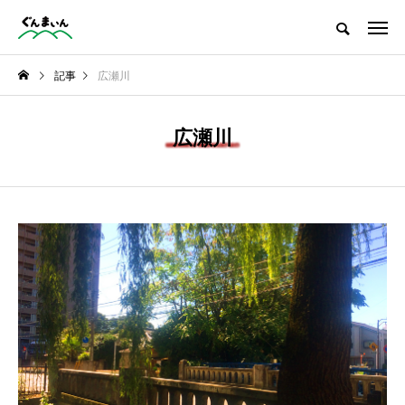
観光情報をはじめ、グルメ・季節の情報など群馬の魅力を発信
記事
広瀬川
NEW POST
広瀬川
おでかけ
グルメ
美しすぎる四万ブルー
濃厚バター香る無添加
「四万の甌穴群」
アップルパイ専門店
「阿部りんご園」さん
に行ってきました！
い
ぐんまい
ぐんま
部
ん編集部
ん編集
2022.10.24
2023.05.01