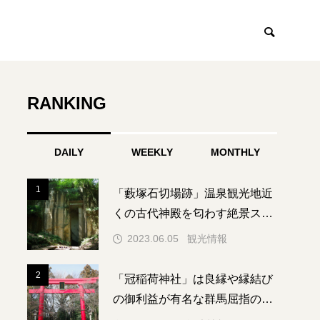
RANKING
ント
観光情報
DAILY
WEEKLY
MONTHLY
1
1
「藪塚石切場跡」温泉観光地近
くの古代神殿を匂わす絶景スポ
ット

2023.06.05
観光情報
2
2
「冠稲荷神社」は良縁や縁結び
の御利益が有名な群馬屈指のパ
ワースポット