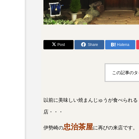
中之条町
伊勢崎市
四万ブルー
四万温泉
川場村
広瀬川
広
Post
Share
Hatena
焼きまんじゅう
癒し
赤城
長野原町
館
この記事のタ
以前に美味しい焼まんじゅうが食べられる
店・・・
忠治茶屋
伊勢崎の
に再びの来店です。