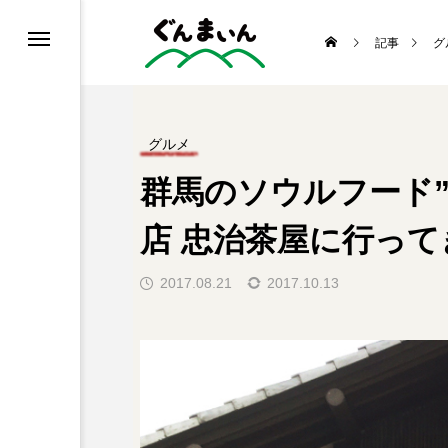
記事
グ
グルメ
群馬のソウルフード
報
おでかけ
店 忠治茶屋に行っ
2017.08.21
2017.10.13
