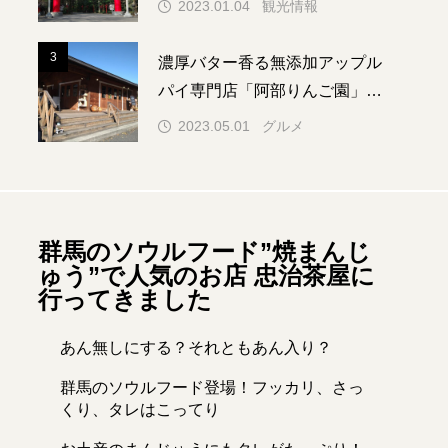
2023.01.04
観光情報
スメイルミネー
「藪塚石切場跡」温泉
5選」 群馬のき
観光地近くの古代神殿
3
3
濃厚バター香る無添加アップル
冬を堪能しよう
を匂わす絶景スポット
パイ専門店「阿部りんご園」さ
ぐんまいん
編集部
んに行ってきました！
2023.05.01
グルメ
.12.26
2023.06.05
群馬のソウルフード”焼まんじ
ゅう”で人気のお店 忠治茶屋に
行ってきました
あん無しにする？それともあん入り？
フェ
カルチャー
群馬のソウルフード登場！フッカリ、さっ
ライトアップ
世界遺産
くり、タレはこってり