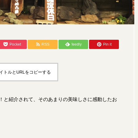
伊香保
伊香保温泉
八ッ場ダム
公園
前橋
太田市
嬬恋村
学校
富岡市
富岡製糸場
瀬川の橋
桐生市
森林
歴史
水沢
温泉
Pocket
RSS
feedly
Pin it
神社
自然
草津
草津温泉
草津町
林市
高崎市
イトルとURLをコピーする
！と紹介されて、そのあまりの美味しさに感動したお