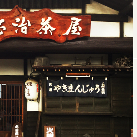
濃厚バター香る無添加
「オス
アップルパイ専門店
ション
「阿部りんご園」さん
らめく
ぐんまいん
ぐんまいん
に行ってきました！
編集部
編集部
2023.05.01
2022
TAG LIST
イルミネーション
うどん
お散歩
お祭り
カ
リスマス
ダム
パワースポット
みなかみ町