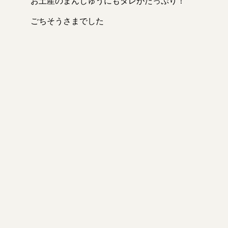
お土産のまんじゅうにもタレがたっぷり！
市
古墳
ごちそうさまでした
山
川
湖
湯畑
藤岡市
観光地