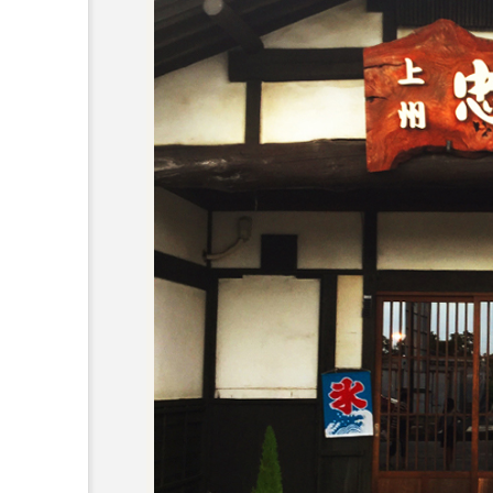
切場跡」温泉
美しすぎる四万ブルー
くの古代神殿
「四万の甌穴群」
絶景スポット
ぐんまいん
編集部
5
2022.10.24
アート
イベント
カレー
キッズ
ク