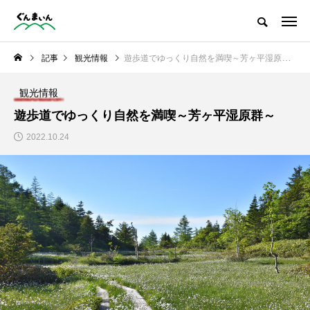
観光情報をはじめ、グルメ・季節の情報など群馬の魅力を発信
記事
観光情報
遊歩道でゆっくり自然を満喫～芳ヶ平湿原群～
NEW POST
観光情報
おでかけ
グルメ
遊歩道でゆっくり自然を満喫～芳ヶ平湿原群～
2022.10.24
美しすぎる四万ブルー
濃厚バター香る無添加
「四万の甌穴群」
アップルパイ専門店
「阿部りんご園」さん
に行ってきました！
い
ぐんまい
ぐんま
部
ん編集部
ん編集
2022.10.24
2023.05.01