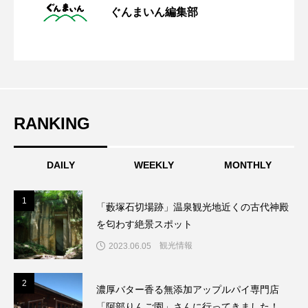
ぐんまいん編集部
濃厚バター香る無添加アップルパイ専門
2023.05.01
神殿を匂わす絶景スポット
レトロな群馬のローカル線「わたらせ渓
2023.02.22
店「阿部りんご園」さんに行ってきまし
RANKING
谷鐵道」を四季折々の自然とともに楽し
た！
DAILY
WEEKLY
MONTHLY
む
1
1
「藪塚石切場跡」温泉観光地近くの古代神殿
を匂わす絶景スポット
観光情報
2023.06.05
2
2
濃厚バター香る無添加アップルパイ専門店
「阿部りんご園」さんに行ってきました！