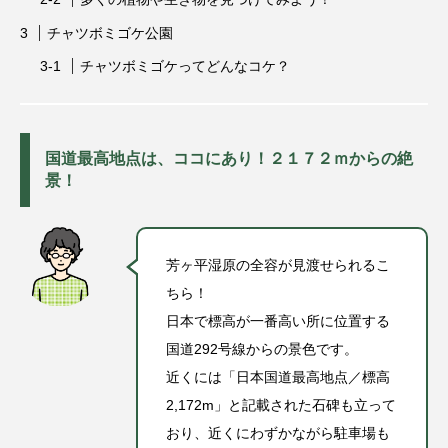
古墳
四万ブルー
四万温泉
太田市
チャツボミゴケ公園
嬬恋村
学校
富岡市
富岡製糸場
チャツボミゴケってどんなコケ？
山
川
川場村
広瀬川
国道最高地点は、ココにあり！
２１７２ｍ
からの絶
広瀬川の橋
桐生市
森林
歴史
景！
水沢
温泉
湖
湯畑
焼きまんじゅう
癒し
神社
自然
芳ヶ平湿原の全容が見渡せられるこ
ちら！
草津
草津温泉
草津町
藤岡市
日本で標高が一番高い所に位置する
国道292号線からの景色です。
観光地
赤城
長野原町
館林市
近くには「日本国道最高地点／標高
高崎市
2,172m」と記載された石碑も立って
おり、近くにわずかながら駐車場も