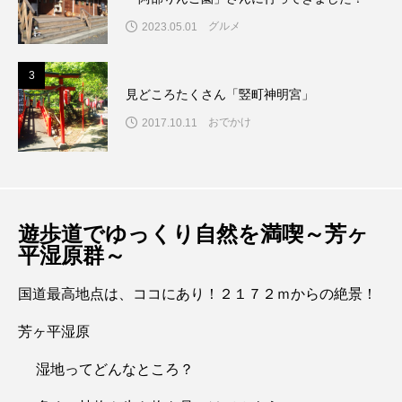
グルメ
2023.05.01
3
3
見どころたくさん「竪町神明宮」
おでかけ
2017.10.11
遊歩道でゆっくり自然を満喫～芳ヶ
平湿原群～
国道最高地点は、ココにあり！２１７２ｍからの絶景！
芳ヶ平湿原
湿地ってどんなところ？