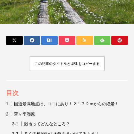
TAG LIST
アート
イベント
イルミネーション
うどん
お散歩
お祭り
カフェ
この記事のタイトルとURLをコピーする
カルチャー
カレー
キッズ
クリスマス
ダム
パワースポット
目次
みなかみ町
ライトアップ
世界遺産
国道最高地点は、ココにあり！２１７２ｍからの絶景！
中之条町
伊勢崎市
伊香保
芳ヶ平湿原
湿地ってどんなところ？
伊香保温泉
八ッ場ダム
公園
前橋市
多くの植物や生き物を見つけてみよう！